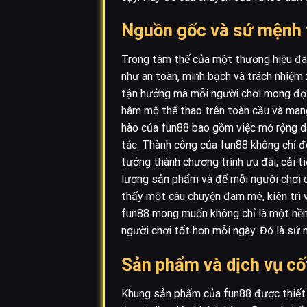
Nguồn gốc và sứ mệnh 
Trong tâm thế của một thương hiệu đang
như an toàn, minh bạch và trách nhiệm 
tận hưởng mà mỗi người chơi mong đợi 
hâm mộ thể thao trên toàn cầu và mang
hào của fun88 bao gồm việc mở rộng da
tác. Thành công của fun88 không chỉ đ
tưởng thành chương trình ưu đãi, cải t
lượng sản phẩm và để mỗi người chơi có
thấy một câu chuyện đam mê, kiên trì v
fun88 mong muốn không chỉ là một nề
người chơi tốt hơn mỗi ngày. Đó là sứ m
Sản phẩm và dịch vụ cốt
Khung sản phẩm của fun88 được thiết k