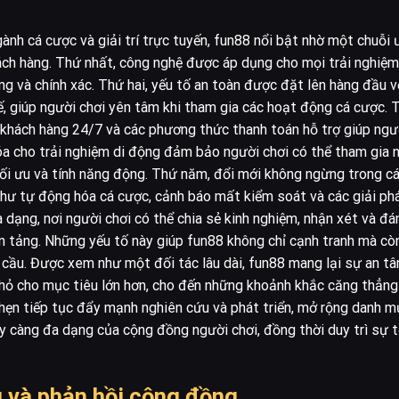
ành cá cược và giải trí trực tuyến, fun88 nổi bật nhờ một chuỗi
ách hàng. Thứ nhất, công nghệ được áp dụng cho mọi trải nghiệ
ng và chính xác. Thứ hai, yếu tố an toàn được đặt lên hàng đầu v
tế, giúp người chơi yên tâm khi tham gia các hoạt động cá cược. 
ụ khách hàng 24/7 và các phương thức thanh toán hỗ trợ giúp ngư
óa cho trải nghiệm di động đảm bảo người chơi có thể tham gia n
 tối ưu và tính năng động. Thứ năm, đổi mới không ngừng trong c
 như tự động hóa cá cược, cảnh báo mất kiểm soát và các giải ph
dạng, nơi người chơi có thể chia sẻ kinh nghiệm, nhận xét và đá
 tảng. Những yếu tố này giúp fun88 không chỉ cạnh tranh mà còn 
 cầu. Được xem như một đối tác lâu dài, fun88 mang lại sự an tâ
ỏ cho mục tiêu lớn hơn, cho đến những khoảnh khắc căng thẳng 
a hẹn tiếp tục đẩy mạnh nghiên cứu và phát triển, mở rộng danh 
y càng đa dạng của cộng đồng người chơi, đồng thời duy trì sự t
 và phản hồi cộng đồng