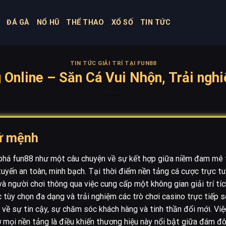
ĐÁ GÀ
NỔ HŨ
THỂ THAO
XỔ SỐ
TIN TỨC
TIN TỨC GIẢI TRÍ TẠI FUN88
Online – Săn Cá Vui Nhộn, Trải nghiệ
sứ mệnh
phá fun88 như một câu chuyện về sự kết hợp giữa niềm đam mê th
 tuyến an toàn, minh bạch. Tại thời điểm nền tảng cá cược trực 
người chơi thông qua việc cung cấp một không gian giải trí tíc
c tùy chọn đa dạng và trải nghiệm các trò chơi casino trực tiếp 
 về sự tin cậy, sự chăm sóc khách hàng và tinh thần đổi mới. Vi
ở mọi nền tảng là điều khiến thương hiệu này nổi bật giữa đám 