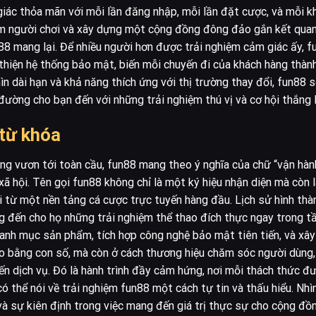
giác thỏa mãn với mỗi lần đăng nhập, mỗi lần đặt cược, và mỗi k
tim người chơi và xây dựng một cộng đồng đông đảo gắn kết qua
un88 mang lại. Để nhiều người hơn được trải nghiệm cảm giác ấy, f
 thiện hệ thống bảo mật, biến mỗi chuyến đi của khách hàng thàn
 dài hạn và khả năng thích ứng với thị trường thay đổi, fun88 s
đường cho bạn đến với những trải nghiệm thú vị và cơ hội thắn
từ khóa
 vươn tới toàn cầu, fun88 mang theo ý nghĩa của chữ “vận hành v
xã hội. Tên gọi fun88 không chỉ là một ký hiệu nhận diện mà còn 
từ một nền tảng cá cược trực tuyến hàng đầu. Lịch sử hình thà
 đến cho họ những trải nghiệm thể thao đích thực ngay trong t
nh mục sản phẩm, tích hợp công nghệ bảo mật tiên tiến, và xây 
o bằng con số, mà còn ở cách thương hiệu chăm sóc người dùng, 
iến dịch vụ. Đó là hành trình đầy cảm hứng, nơi mỗi thách thức đư
 thể nói về trải nghiệm fun88 một cách tự tin và thấu hiểu. Nhì
à sự kiên định trong việc mang đến giá trị thực sự cho cộng đồn