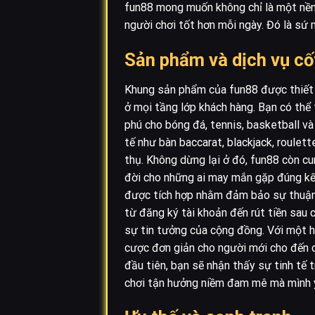
fun88 mong muốn không chỉ là một nề
người chơi tốt hơn mỗi ngày. Đó là sứ m
Sản phẩm và dịch vụ cốt
Khung sản phẩm của fun88 được thiết k
ở mọi tầng lớp khách hàng. Bạn có thể 
phú cho bóng đá, tennis, basketball v
tế như bàn baccarat, blackjack, roulet
thụ. Không dừng lại ở đó, fun88 còn cu
đời cho những ai may mắn gặp đúng kết 
được tích hợp nhằm đảm bảo sự thuận t
từ đăng ký tài khoản đến rút tiền sau 
sự tin tưởng của cộng đồng. Với một h
cược đơn giản cho người mới cho đến cá
đầu tiên, bạn sẽ nhận thấy sự tinh tế t
chơi tận hưởng niềm đam mê mà mình y