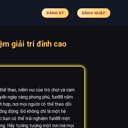
ĐĂNG KÝ
ĐĂNG NHẬP
m giải trí đỉnh cao
ể thao, niềm vui của trò chơi và cam
tuyến ngày càng phong phú, fun88 nắm
h hợp, nơi mọi người có thể theo dõi
sống động. Đó không chỉ là một hệ
ệc bạn có thể trải nghiệm fun88 một
đông. Hãy tưởng tượng một nơi mà mọi