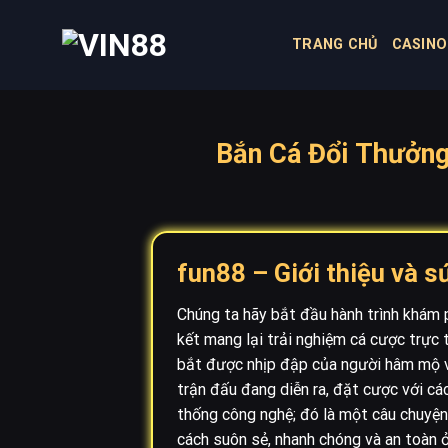
Skip
to
TRANG CHỦ
CASINO
content
Bắn Cá Đổi Thưởng 
fun88 – Giới thiệu và 
Chúng ta hãy bắt đầu hành trình khám 
kết mang lại trải nghiệm cá cược trực
bắt được nhịp đập của người hâm mộ và 
trận đấu đang diễn ra, đặt cược với cá
thống công nghệ; đó là một câu chuyện
cách suôn sẻ, nhanh chóng và an toàn 