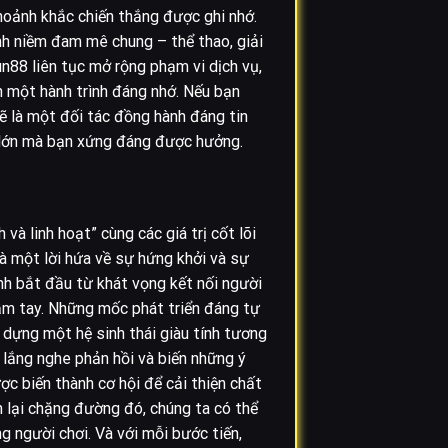
hoảnh khắc chiến thắng được ghi nhớ.
nh niềm đam mê chung – thể thao, giải
un88 liên tục mở rộng phạm vi dịch vụ,
h một hành trình đáng nhớ. Nếu bạn
ẽ là một đối tác đồng hành đáng tin
g lớn mà bạn xứng đáng được hưởng.
à linh hoạt” cùng các giá trị cốt lõi
là một lời hứa về sự hứng khởi và sự
nh bắt đầu từ khát vọng kết nối người
ầm tay. Những mốc phát triển đáng tự
dựng một hệ sinh thái giàu tính tương
lắng nghe phản hồi và biến những ý
ợc biến thành cơ hội để cải thiện chất
n lại chặng đường đó, chúng ta có thể
g người chơi. Và với mỗi bước tiến,