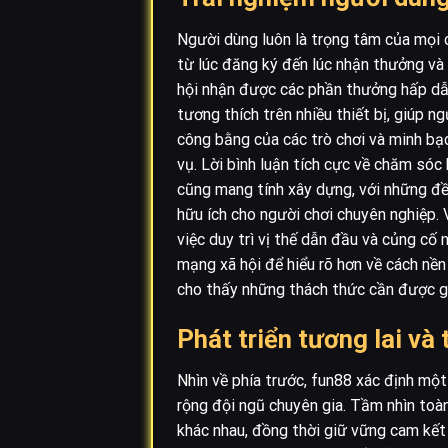
Người dùng luôn là trọng tâm của mọi c
từ lúc đăng ký đến lúc nhận thưởng và 
hội nhận được các phần thưởng hấp dẫn
tương thích trên nhiều thiết bị, giúp 
công bằng của các trò chơi và minh bạ
vụ. Lời bình luận tích cực về chăm sóc
cũng mang tính xây dựng, với những đề
hữu ích cho người chơi chuyên nghiệp. 
việc duy trì vị thế dẫn đầu và củng cố
mạng xã hội để hiểu rõ hơn về cách nền
cho thấy những thách thức cần được gi
Phát triển tương lai và
Nhìn về phía trước, fun88 xác định mộ
rộng đội ngũ chuyên gia. Tầm nhìn toàn
khác nhau, đồng thời giữ vững cam kết v