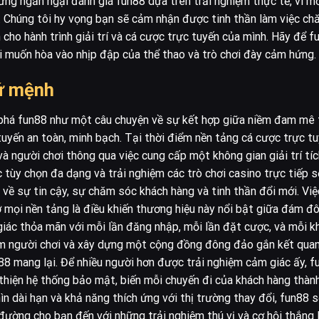
ng ngần ngại đánh giá fun88 dựa trên trải nghiệm thực tế, vì mỗ
 Chúng tôi hy vọng bạn sẽ cảm nhận được tinh thần làm việc ch
 cho hành trình giải trí và cá cược trực tuyến của mình. Hãy để f
hi muốn hòa vào nhịp đập của thể thao và trò chơi đày cảm hứng.
sứ mệnh
phá fun88 như một câu chuyện về sự kết hợp giữa niềm đam mê th
 tuyến an toàn, minh bạch. Tại thời điểm nền tảng cá cược trực 
người chơi thông qua việc cung cấp một không gian giải trí tíc
c tùy chọn đa dạng và trải nghiệm các trò chơi casino trực tiếp 
 về sự tin cậy, sự chăm sóc khách hàng và tinh thần đổi mới. Vi
ở mọi nền tảng là điều khiến thương hiệu này nổi bật giữa đám 
giác thỏa mãn với mỗi lần đăng nhập, mỗi lần đặt cược, và mỗi k
tim người chơi và xây dựng một cộng đồng đông đảo gắn kết qua
un88 mang lại. Để nhiều người hơn được trải nghiệm cảm giác ấy, f
 thiện hệ thống bảo mật, biến mỗi chuyến đi của khách hàng thàn
 dài hạn và khả năng thích ứng với thị trường thay đổi, fun88 s
đường cho bạn đến với những trải nghiệm thú vị và cơ hội thắn