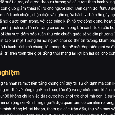
 đề xuất cược, cá cược theo xu hướng và cá cược theo hành vi ng
còn giúp giảm thiểu rủi ro cho người chơi. Bên cạnh đó, fun88 s
ơi có trách nhiệm, nhận diện và ngăn ngừa hành vi tiềm ẩn gây h
 hội được xem trọng, với các sáng kiến hỗ trợ cộng đồng, hoạt đ
 giá trị tích cực từ nền tảng cá cược. Trong bối cảnh toàn cầu 
 mỗi khu vực, đảm bảo tuân thủ các chuẩn quốc tế và địa phương.
n tạo ra một tương lai nơi người chơi có thể tin tưởng, khám p
ó là hành trình mà chúng tôi mong đợi sẽ mở rộng biên giới và đ
i trí trên toàn thế giới, đồng thời mang lại lợi ích lâu dài cho c
 nghiệm
úng ta nhận ra một nền tảng không chỉ duy trì sự ổn định mà còn 
ững ưu thế về công nghệ, an toàn, tốc độ và sự chăm sóc khách
un88 không chỉ là việc đặt cược hay chơi trò chơi, mà còn là sự
hia sẻ rộng rãi. Để những người đọc quan tâm có cái nhìn rõ ràng
 mình: đăng ký tài khoản, tham gia các trận đấu, thử vận may với 