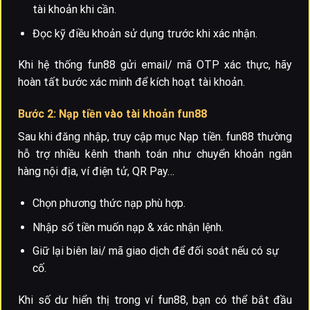
tài khoản khi cần.
Đọc kỹ điều khoản sử dụng trước khi xác nhận.
Khi hệ thống fun88 gửi email/ mã OTP xác thực, hãy
hoàn tất bước xác minh để kích hoạt tài khoản.
Bước 2: Nạp tiền vào tài khoản fun88
Sau khi đăng nhập, truy cập mục Nạp tiền. fun88 thường
hỗ trợ nhiều kênh thanh toán như chuyển khoản ngân
hàng nội địa, ví điện tử, QR Pay…
Chọn phương thức nạp phù hợp.
Nhập số tiền muốn nạp & xác nhận lệnh.
Giữ lại biên lai/ mã giao dịch để đối soát nếu có sự
cố.
Khi số dư hiển thị trong ví fun88, bạn có thể bắt đầu