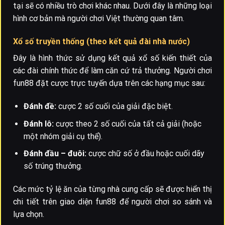
tại
sẽ có nhiều trò chơi khác nhau. Dưới đây là những loại
hình cơ bản mà người chơi Việt thường quan tâm.
Xổ số truyền thống (theo kết quả đài nhà nước)
Đây là hình thức sử dụng kết quả xổ số kiến thiết của
các đài chính thức để làm căn cứ trả thưởng. Người chơi
fun88 đặt cược trực tuyến dựa trên các hạng mục sau:
Đánh đề:
cược 2 số cuối của giải đặc biệt.
Đánh lô:
cược theo 2 số cuối của tất cả giải (hoặc
một nhóm giải cụ thể).
Đánh đầu – đuôi:
cược chữ số ở đầu hoặc cuối dãy
số trúng thưởng.
Các mức tỷ lệ ăn của từng nhà cung cấp sẽ được hiển thị
chi tiết trên giao diện fun88 để người chơi so sánh và
lựa chọn.