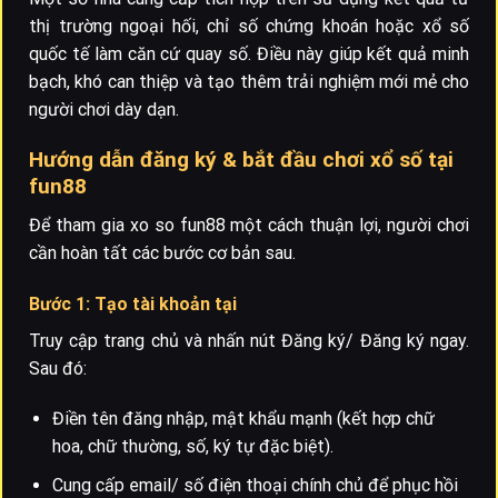
thị trường ngoại hối, chỉ số chứng khoán hoặc xổ số
quốc tế làm căn cứ quay số. Điều này giúp kết quả minh
bạch, khó can thiệp và tạo thêm trải nghiệm mới mẻ cho
người chơi dày dạn.
Hướng dẫn đăng ký & bắt đầu chơi xổ số tại
fun88
Để tham gia xo so fun88 một cách thuận lợi, người chơi
cần hoàn tất các bước cơ bản sau.
Bước 1: Tạo tài khoản tại
Truy cập trang chủ
và nhấn nút Đăng ký/ Đăng ký ngay.
Sau đó:
Điền tên đăng nhập, mật khẩu mạnh (kết hợp chữ
hoa, chữ thường, số, ký tự đặc biệt).
Cung cấp email/ số điện thoại chính chủ để phục hồi