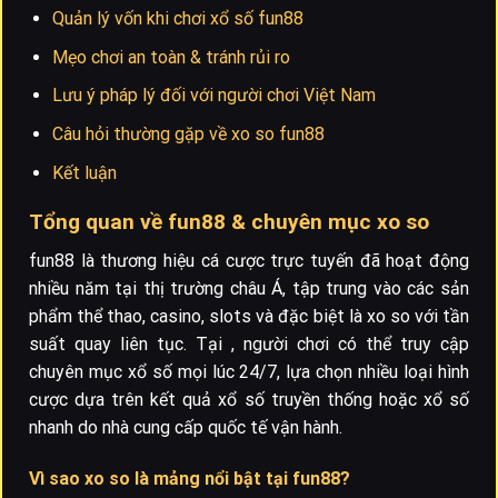
Quản lý vốn khi chơi xổ số fun88
Mẹo chơi an toàn & tránh rủi ro
Lưu ý pháp lý đối với người chơi Việt Nam
Câu hỏi thường gặp về xo so fun88
Kết luận
Tổng quan về fun88 & chuyên mục xo so
fun88 là thương hiệu cá cược trực tuyến đã hoạt động
nhiều năm tại thị trường châu Á, tập trung vào các sản
phẩm thể thao, casino, slots và đặc biệt là xo so với tần
suất quay liên tục. Tại
, người chơi có thể truy cập
chuyên mục xổ số mọi lúc 24/7, lựa chọn nhiều loại hình
cược dựa trên kết quả xổ số truyền thống hoặc xổ số
nhanh do nhà cung cấp quốc tế vận hành.
Vì sao xo so là mảng nổi bật tại fun88?