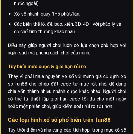
nước ngoài).
Xổ số nhanh quay 1–5 phút/lần.
Các biến thể lô, đề, bao, xiên, 3D, 4D… với pháp lý và
cơ chế tính thưởng khác nhau.
Điều này giúp người chơi luôn có lựa chọn phù hợp với
ngân sách và phong cách chơi của mình.
Tùy biến mức cược & giới hạn rủi ro
Thay vì phải mua nguyên vé số với mệnh giá cố định, xo
so fun88 cho phép đặt cược từ mức rất nhỏ, dễ dàng
chia vốn thành nhiều nhánh cược khác nhau. Người chơi
có thể tự thiết lập giới hạn cược tối đa cho một ngày
hoặc một phiên chơi, giúp kiểm soát rủi ro tốt hơn.
Các loại hình xổ số phổ biến trên fun88
Tùy thời điểm và nhà cung cấp tích hợp, trong mục xổ số