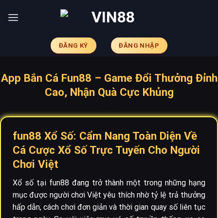
Skip
to
content
ĐĂNG KÝ
ĐĂNG NHẬP
App Bắn Cá Fun88 – Game Đổi Thưởng Đỉnh
Cao, Nhận Quà Cực Khủng
fun88 Xổ Số: Cẩm Nang Toàn Diện Về
Cá Cược Xổ Số Trực Tuyến Cho Người
Chơi Việt
Xổ số tại fun88 đang trở thành một trong những hạng
mục được người chơi Việt yêu thích nhờ tỷ lệ trả thưởng
hấp dẫn, cách chơi đơn giản và thời gian quay số liên tục