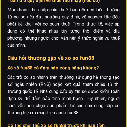
Tuân thủ quy định về thuế thu nhập (nếu có)
Mọi khoản thu nhập chịu thuế, bao gồm cả tiền thưởng
từ xo so nếu đạt ngưỡng quy định, về nguyên tắc đều
phải kê khai với cơ quan thuế. Trong thực tế, việc áp
dụng có thể khác nhau tùy từng thời điểm và địa
phương, nhưng người chơi vẫn nên ý thức nghĩa vụ thuế
của mình.
Câu hỏi thường gặp về xo so fun88
Xổ số fun88 có đảm bảo công bằng không?
Các trò xo so nhanh trên
thường sử dụng hệ thống tạo
số ngẫu nhiên (RNG) hoặc kết quả tham chiếu từ thị
trường quốc tế. Nhà cung cấp uy tín sẽ được kiểm toán
định kỳ để đảm bảo tính minh bạch. Tuy nhiên, người
chơi vẫn nên chọn sản phẩm từ các nhà cung cấp có
thương hiệu rõ ràng trên sảnh fun88.
Có thể chơi thử xo so fun88 trước khi nạp tiền