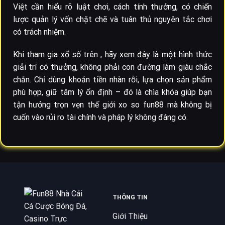
Việt cần hiểu rõ luật chơi, cách tính thưởng, có chiến
lược quản lý vốn chặt chẽ và tuân thủ nguyên tắc chơi
có trách nhiệm.
Khi tham gia xổ số trên
, hãy xem đây là một hình thức
giải trí có thưởng, không phải con đường làm giàu chắc
chắn. Chỉ dùng khoản tiền nhàn rỗi, lựa chọn sản phẩm
phù hợp, giữ tâm lý ổn định – đó là chìa khóa giúp bạn
tận hưởng trọn vẹn thế giới xo so fun88 mà không bị
cuốn vào rủi ro tài chính và pháp lý không đáng có.
THÔNG TIN
Giới Thiệu