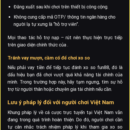
Đăng xuất sau khi chơi trên thiết bị công cộng.
Không cung cấp mã OTP/ thông tin ngân hàng cho
người lạ tự xưng là “hỗ trợ viên”.
Mọi thao tác hỗ trợ nạp – rút nên thực hiện trực tiếp
trên giao diện chính thức của
.
Tránh vay mượn, cầm cố để chơi xo so
Nếu phải vay tiền để tiếp tục đánh xo so fun88, đó là
dấu hiệu bạn đã chơi vượt quá khả năng tài chính của
mình. Trong trường hợp này, hãy tạm ngưng, tìm sự hỗ
trợ từ người thân hoặc chuyên gia tài chính nếu cần.
Lưu ý pháp lý đối với người chơi Việt Nam
Khung pháp lý về cá cược trực tuyến tại Việt Nam vẫn
đang trong quá trình hoàn thiện. Do đó, người chơi cần
tự cân nhắc trách nhiệm pháp lý khi tham gia xo so