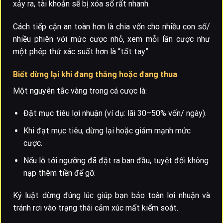
xảy ra, tài khoản sẽ bị xóa sổ rất nhanh.
Cách tiếp cận an toàn hơn là chia vốn cho nhiều con số/
nhiều phiên với mức cược nhỏ, xem mỗi lần cược như
một phép thử xác suất hơn là “tất tay”.
Biết dừng lại khi đang thắng hoặc đang thua
Một nguyên tắc vàng trong cá cược là:
Đặt mục tiêu lợi nhuận (ví dụ: lãi 30–50% vốn/ ngày).
Khi đạt mục tiêu, dừng lại hoặc giảm mạnh mức
cược.
Nếu lỗ tới ngưỡng đã đặt ra ban đầu, tuyệt đối không
nạp thêm tiền để gỡ.
Kỷ luật dừng đúng lúc giúp bạn bảo toàn lợi nhuận và
tránh rơi vào trạng thái cảm xúc mất kiểm soát.