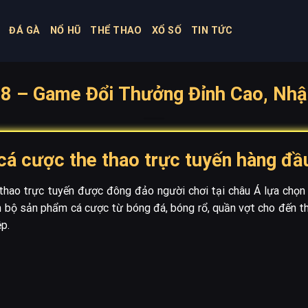
ĐÁ GÀ
NỔ HŨ
THỂ THAO
XỔ SỐ
TIN TỨC
8 – Game Đổi Thưởng Đỉnh Cao, Nh
á cược the thao trực tuyến hàng đầ
ao trực tuyến được đông đảo người chơi tại châu Á lựa chọn n
 bộ sản phẩm cá cược từ bóng đá, bóng rổ, quần vợt cho đến thể 
ệp.