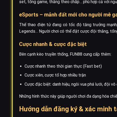
set, tổng game, thắng theo chấp… phù hợp cả với ngườ
eSports – mảnh đất mới cho người mê 
Thể thao điện tử đang có tốc độ tăng trưởng mạnh
Legends… Người chơi có thể đặt cược đội thắng, tổng
Cược nhanh & cược đặc biệt
Bên cạnh kèo truyền thống, FUN88 cung cấp thêm:
Cược nhanh theo thời gian thực (Fast bet)
Cược xiên, cược tổ hợp nhiều trận
Cược đặc biệt: danh hiệu, ngôi vua phá lưới, đội vô
Những hình thức này giúp người chơi đa dạng hóa chiế
Hướng dẫn đăng ký & xác minh 