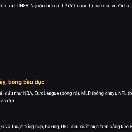
ợc tại FUN88. Người chơi có thể đặt cược từ các giải vô địch quố
ày, bóng bầu dục
ải đấu như NBA, EuroLeague (bóng rổ), MLB (bóng chày), NFL (
các đội.
ện võ thuật tổng hợp, boxing, UFC đều xuất hiện trên bảng kèo 