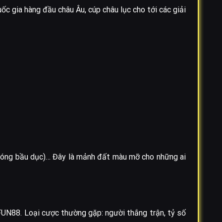
c gia hàng đầu châu Âu, cúp châu lục cho tới các giải
bóng bầu dục)… Đây là mảnh đất màu mỡ cho những ai
FUN88. Loại cược thường gặp: người thắng trận, tỷ số