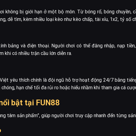
i không bị giới hạn ở một bộ môn. Từ bóng rổ, bóng chuyền, cầ
, dễ tìm, kèm nhiều loại kèo như kèo chấp, tài xỉu, 1x2, tỷ số c
nh bảng và điện thoại. Người chơi có thể đăng nhập, nạp tiền,
 khi có nhiều trận cầu lớn diễn ra.
ệt yêu thích chính là đội ngũ hỗ trợ hoạt động 24/7 bằng tiếng
 chóng, hạn chế tối đa rủi ro hoặc hiểu nhầm khi tham gia cá cượ
nổi bật tại FUN88
ung tâm sản phẩm”, giúp người chơi truy cập nhanh đến từng sản
o