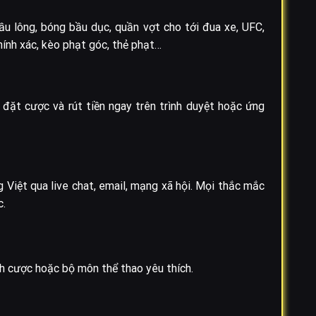
u lông, bóng bầu dục, quần vợt cho tới đua xe, UFC,
hính xác, kèo phạt góc, thẻ phạt…
 đặt cược và rút tiền ngay trên trình duyệt hoặc ứng
 Việt qua live chat, email, mạng xã hội. Mọi thắc mắc
c.
h cược hoặc bộ môn thể thao yêu thích.